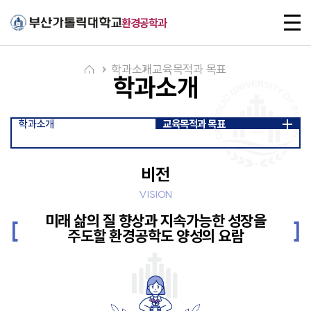
주메뉴로 가기
본문으로 가기
하단으로 가기
전
환경공학과
체
메
뉴
학과소개
교육목적과 목표
학과소개
학과소개
교육목적과 목표
비전
VISION
미래 삶의 질 향상과 지속가능한 성장을
주도할 환경공학도 양성의 요람